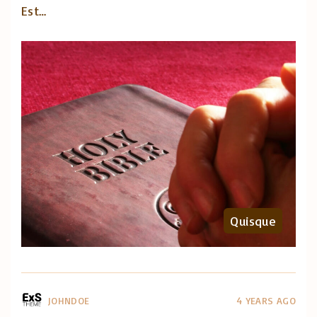
Est
…
Quisque
JOHNDOE
4 YEARS AGO