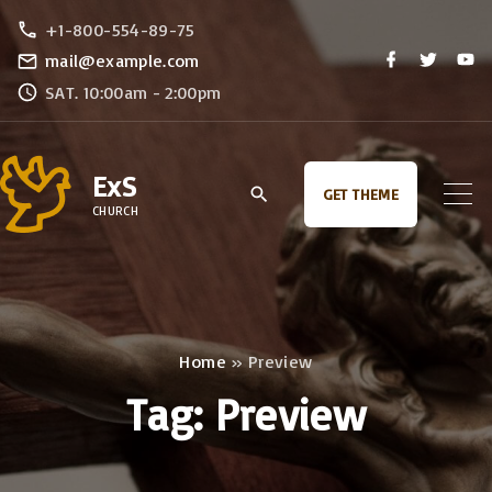
S
+1-800-554-89-75
k
f
t
y
mail@example.com
a
w
o
i
SAT. 10:00am - 2:00pm
c
i
u
e
t
t
p
b
t
u
o
e
b
t
o
r
e
ExS
k
o
GET THEME
CHURCH
c
o
n
t
e
Home
»
Preview
n
Tag:
Preview
t