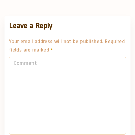
Leave a Reply
Your email address will not be published.
Required
fields are marked
*
C
o
m
m
e
n
t