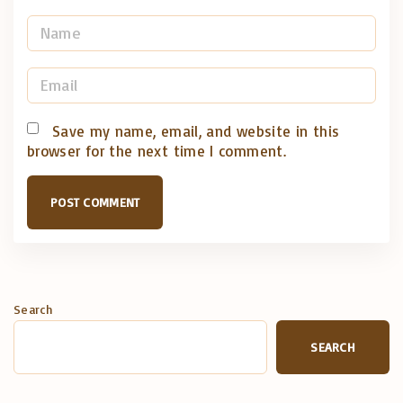
N
a
m
E
e
m
*
a
Save my name, email, and website in this
browser for the next time I comment.
i
l
*
Search
SEARCH