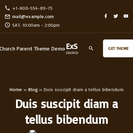
S
+1-800-554-89-75
k
f
t
y
mail@example.com
a
w
o
i
SAT. 10:00am - 2:00pm
c
i
u
e
t
t
p
b
t
u
o
e
b
t
o
r
e
ExS
GET THEME
k
o
CHURCH
c
o
n
t
Home
»
Blog
»
Duis suscipit diam a tellus bibendum
e
Duis suscipit diam a
n
t
tellus bibendum