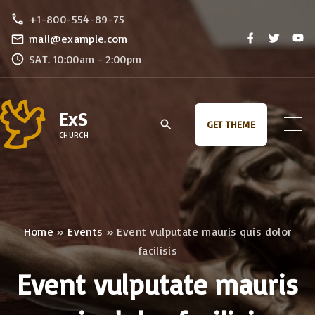
S
+1-800-554-89-75
k
f
t
y
mail@example.com
a
w
o
i
SAT. 10:00am - 2:00pm
c
i
u
e
t
t
p
b
t
u
o
e
b
t
o
r
e
ExS
k
o
GET THEME
CHURCH
c
o
n
t
e
Home
»
Events
»
Event vulputate mauris quis dolor
n
facilisis
t
Event vulputate mauris